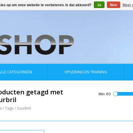
kies op om onze website te verbeteren. Is dat akkoord?
Ja
Nee
Meer 
ALLE CATEGORIEËN
OPLEIDING EN TRAINING
oducten getagd met
Min: €
0
urbril
e
/
Tags
/
zuurbril