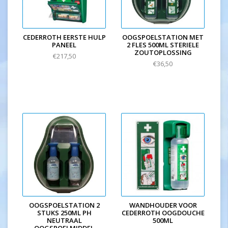
CEDERROTH EERSTE HULP
OOGSPOELSTATION MET
PANEEL
2 FLES 500ML STERIELE
ZOUTOPLOSSING
€217,50
€36,50
OOGSPOELSTATION 2
WANDHOUDER VOOR
STUKS 250ML PH
CEDERROTH OOGDOUCHE
NEUTRAAL
500ML