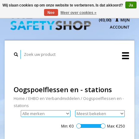
Wij slaan cookies op om onze website te verbeteren. Is dat akkoord?
Ja
WINKELWAGEN
Nee
Meer over cookies »
(€0,00)
MIJN
ACCOUNT
Oogspoelflessen en - stations
Home
/
EHBO en Verbandmiddelen
/
Oogspoelflessen en -
stations
Min: €
0
Max: €
250