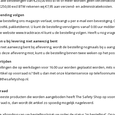
 alle bestellingen van €250,00 excl BTW of meer worden geen verzendkosten
€250,00 excl BTW rekenen wij €7,95 aan verzend- en administratiekosten.
ending volgen
uw bestelling ons magazijn verlaat, ontvangt u per e-mail een bevestiging
ostNL pakketdienst. U kunt de bestelling vervolgens vanaf 0.00 uur midder
e website www.tracktrace.nl kunt u de bestelling volgen. Heeft u nog vrage
en u bij levering niet aanwezig bent
u niet aanwezig bent bij aflevering, wordt de bestelling nogmaals bij u a
k deze aflevering mist, kunt u de bestelling binnen twee weken op het pos
rtijden
ellingen die op werkdagen voor 16.00 uur worden geplaatst worden, mits v
rtikel op voorraad is? Belt u dan met onze klantenservice op telefoonnumm
@thesafetyshop.nl
.
rraad
eeste producten die worden aangeboden heeft The Safety Shop op voorraad
aad is, dan wordt dit artikel zo spoedig mogelijk nageleverd.
e afronding van uw bestelling krijgt uw order de status “in bestelling”. O