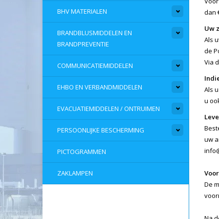
Voor
BHV MATERIALEN
dan 
Uw z
BRANDBLUSMIDDELEN EN
Als 
BRANDPREVENTIE
de P
Via d
COMMUNICATIEMIDDELEN
Indi
EHBO EN VERBANDMIDDELEN
Als 
u oo
EVACUATIEMIDDELEN / ONTRUIMEN
Leve
Best
PERSOONLIJKE BESCHERMING
uw a
info
PICTOGRAMMEN
ZAKLAMPEN
Voo
De m
voorr
Na d