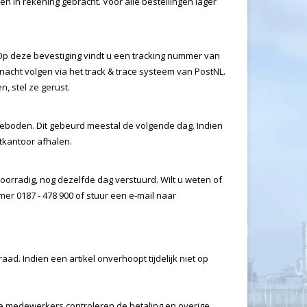
 in rekening gebracht. Voor alle bestellingen lager
. Op deze bevestiging vindt u een tracking nummer van
nacht volgen via het track & trace systeem van PostNL.
n, stel ze gerust.
angeboden. Dit gebeurd meestal de volgende dag. Indien
tkantoor afhalen.
oorradig, nog dezelfde dag verstuurd. Wilt u weten of
er 0187 - 478 900 of stuur een e-mail naar
. Indien een artikel onverhoopt tijdelijk niet op
nze medewerkers controleren de betaling en overige