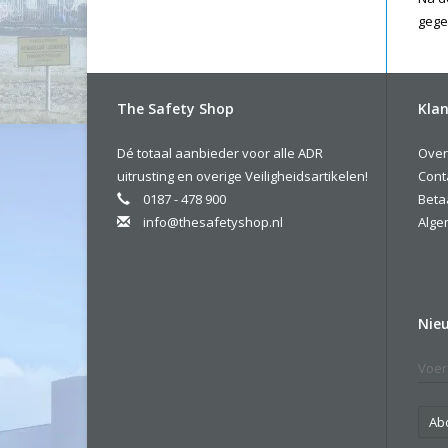
gege
The Safety Shop
Klan
Dé totaal aanbieder voor alle ADR
Over
uitrusting en overige Veiligheidsartikelen!
Cont
0187 - 478 900
Beta
info@thesafetyshop.nl
Alge
Nie
Ab