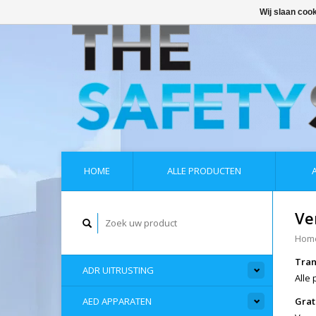
Wij slaan coo
HOME
ALLE PRODUCTEN
Ve
Hom
Tran
ADR UITRUSTING
Alle
AED APPARATEN
Grat