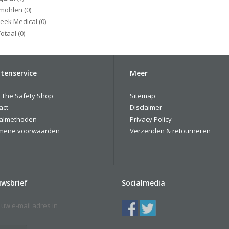
rmöhlen
(0)
eek Medical
(0)
otaal
(0)
tenservice
Meer
 The Safety Shop
Sitemap
act
Disclaimer
almethoden
Privacy Policy
mene voorwaarden
Verzenden & retourneren
uwsbrief
Socialmedia