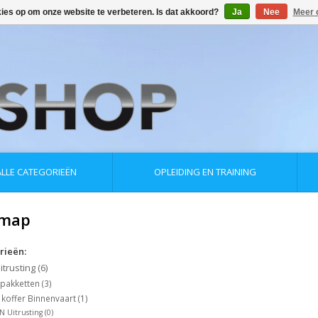
kies op om onze website te verbeteren. Is dat akkoord?
Ja
Nee
Meer 
ALLE CATEGORIEËN
OPLEIDING EN TRAINING
emap
rieën:
itrusting
(6)
 pakketten
(3)
koffer Binnenvaart
(1)
N Uitrusting
(0)