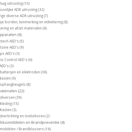
tuig uitrusting
(15)
oonlijke ADR uitrusting
(32)
ige diverse ADR uitrusting
(7)
je borden, kenmerking en etikettering
(8)
ering en afzet materialen
(6)
apparaten
(6)
btech AED's
(5)
tsine AED's
(9)
lips AED's
(3)
io Control AED's
(6)
 AED's
(3)
batterijen en elektroden
(36)
 kasten
(9)
 ophangbeugels
(8)
aterialen
(22)
 diversen
(39)
kleding
(15)
 Kasten
(3)
verlichting en toebehoren
(2)
blusmiddelen en Brandpreventie
(4)
middelen / Brandblussers
(16)