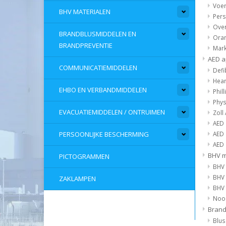
Voer
BHV MATERIALEN
Pers
Over
BRANDBLUSMIDDELEN EN
Oran
BRANDPREVENTIE
Mark
AED 
COMMUNICATIEMIDDELEN
Defi
Hear
EHBO EN VERBANDMIDDELEN
Phil
Phys
EVACUATIEMIDDELEN / ONTRUIMEN
Zoll
AED 
AED
PERSOONLIJKE BESCHERMING
AED
BHV m
PICTOGRAMMEN
BHV
BHV 
ZAKLAMPEN
BHV
Nood
Brand
Blus