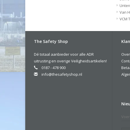
Unte
Van H
VCM T
The Safety Shop
Klan
Dé totaal aanbieder voor alle ADR
Over
uitrusting en overige Veiligheidsartikelen!
Cont
0187 - 478 900
Beta
info@thesafetyshop.nl
Alge
Nie