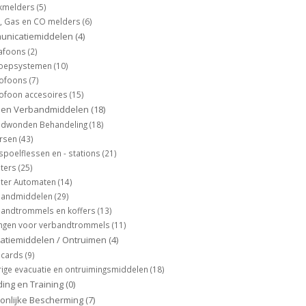
kmelders
(5)
e, Gas en CO melders
(6)
unicatiemiddelen
(4)
afoons
(2)
oepsystemen
(10)
tofoons
(7)
ofoon accesoires
(15)
 en Verbandmiddelen
(18)
ndwonden Behandeling
(18)
ersen
(43)
poelflessen en - stations
(21)
sters
(25)
ster Automaten
(14)
bandmiddelen
(29)
andtrommels en koffers
(13)
ingen voor verbandtrommels
(11)
atiemiddelen / Ontruimen
(4)
ncards
(9)
ige evacuatie en ontruimingsmiddelen
(18)
ding en Training
(0)
onlijke Bescherming
(7)