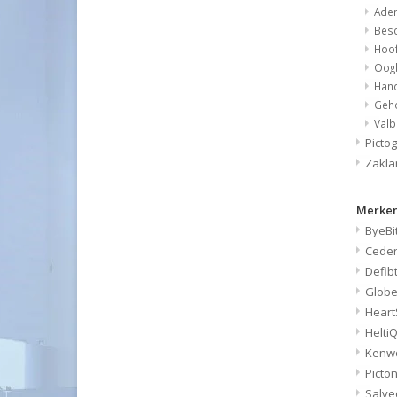
Ade
Bes
Hoo
Oog
Han
Geh
Valb
Pict
Zakl
Merken
ByeBi
Cede
Defib
Glob
Heart
Helti
Kenw
Picto
Salve