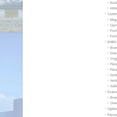
Roo
Hitt
Comm
Meg
Opr
Por
Port
EHBO
Bra
Div
Oogs
Plei
Plei
Ver
Verb
Vull
Evacu
Bra
Over
Oplei
Perso