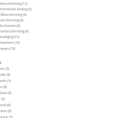
mbescherming
(12)
chermende kleding
(5)
fdbescherming
(6)
bescherming
(9)
dschoenen
(8)
oorbescherming
(6)
eveiliging
(15)
ogrammen
(12)
ampen
(13)
:
tes
(2)
roth
(9)
tech
(1)
ex
(0)
Sine
(0)
Q
(5)
ood
(0)
norm
(0)
quick
(7)