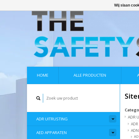
Wij slaan coo
HOME
ALLE PRODUCTEN
Sit
Catego
ADR U
ADR UITRUSTING
ADR
ADN 
AED APPARATEN
AD