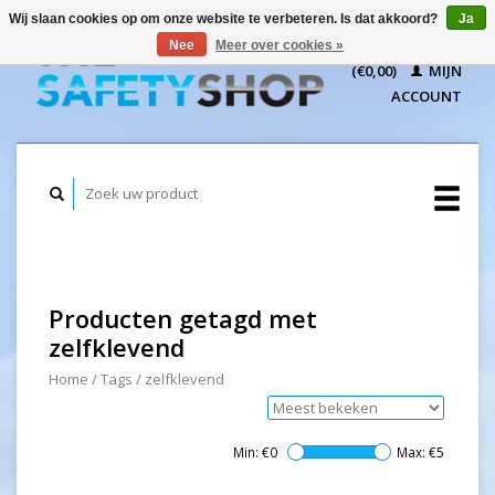
Wij slaan cookies op om onze website te verbeteren. Is dat akkoord?
Ja
WINKELWAGEN
Nee
Meer over cookies »
(€0,00)
MIJN
ACCOUNT
Producten getagd met
zelfklevend
Home
/
Tags
/
zelfklevend
Min: €
0
Max: €
5