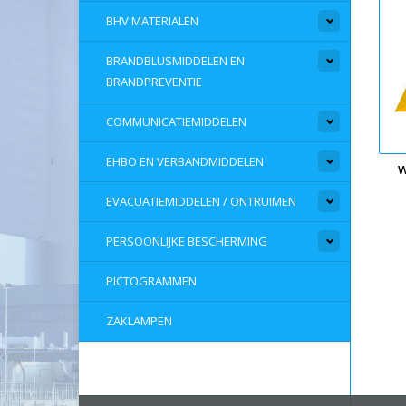
BHV MATERIALEN
BRANDBLUSMIDDELEN EN
BRANDPREVENTIE
COMMUNICATIEMIDDELEN
EHBO EN VERBANDMIDDELEN
W
EVACUATIEMIDDELEN / ONTRUIMEN
PERSOONLIJKE BESCHERMING
PICTOGRAMMEN
ZAKLAMPEN