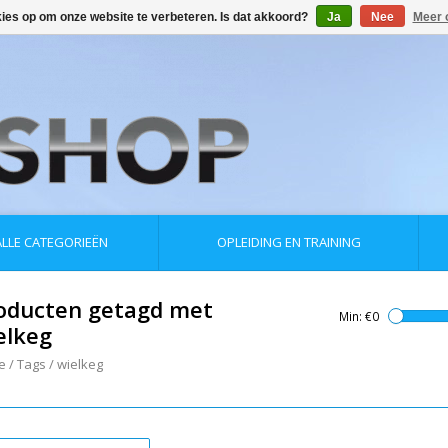
kies op om onze website te verbeteren. Is dat akkoord?
Ja
Nee
Meer 
ALLE CATEGORIEËN
OPLEIDING EN TRAINING
oducten getagd met
Min: €
0
elkeg
e
/
Tags
/
wielkeg