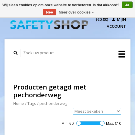
Wij slaan cookies op om onze website te verbeteren. Is dat akkoord?
Ja
WINKELWAGEN
Nee
Meer over cookies »
(€0,00)
MIJN
ACCOUNT
Producten getagd met
pechonderweg
Home
/
Tags
/
pechonderweg
Min: €
0
Max: €
10