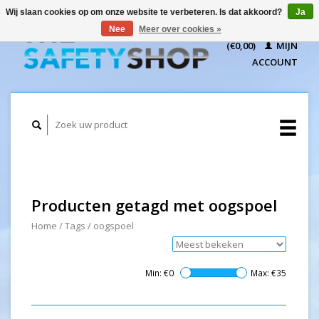
Wij slaan cookies op om onze website te verbeteren. Is dat akkoord?
Ja
WINKELWAGEN
Nee
Meer over cookies »
(€0,00)
MIJN
ACCOUNT
Producten getagd met oogspoel
Home
/
Tags
/
oogspoel
Min: €
0
Max: €
35