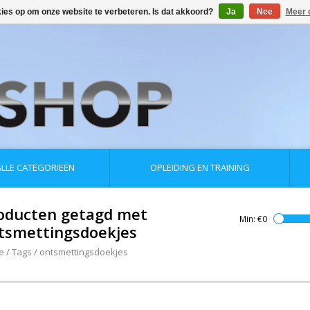
kies op om onze website te verbeteren. Is dat akkoord?
Ja
Nee
Meer 
ALLE CATEGORIEËN
OPLEIDING EN TRAINING
oducten getagd met
Min: €
0
tsmettingsdoekjes
e
/
Tags
/
ontsmettingsdoekjes