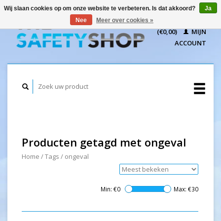
Wij slaan cookies op om onze website te verbeteren. Is dat akkoord?
Ja
WINKELWAGEN
Nee
Meer over cookies »
(€0,00)
MIJN
ACCOUNT
Producten getagd met ongeval
Home
/
Tags
/
ongeval
Min: €
0
Max: €
30