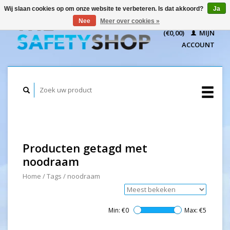
Wij slaan cookies op om onze website te verbeteren. Is dat akkoord?
Ja
WINKELWAGEN
Nee
Meer over cookies »
(€0,00)
MIJN
ACCOUNT
Producten getagd met
noodraam
Home
/
Tags
/
noodraam
Min: €
0
Max: €
5