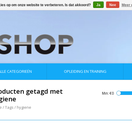
kies op om onze website te verbeteren. Is dat akkoord?
Ja
Nee
Meer 
ALLE CATEGORIEËN
OPLEIDING EN TRAINING
oducten getagd met
Min: €
0
giene
e
/
Tags
/
hygiene