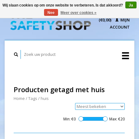
Wij slaan cookies op om onze website te verbeteren. Is dat akkoord?
Ja
WINKELWAGEN
Nee
Meer over cookies »
(€0,00)
MIJN
ACCOUNT
Producten getagd met huis
Home
/
Tags
/
huis
Min: €
0
Max: €
20