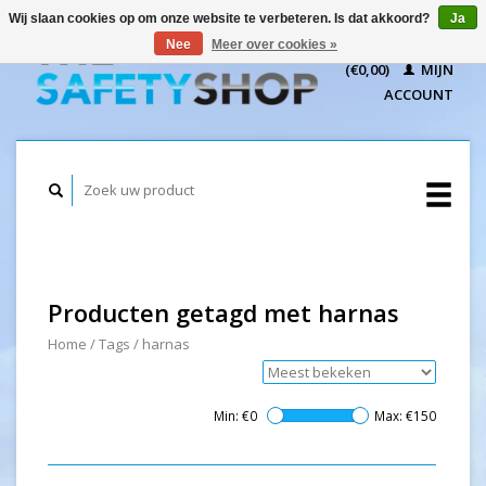
Wij slaan cookies op om onze website te verbeteren. Is dat akkoord?
Ja
WINKELWAGEN
Nee
Meer over cookies »
(€0,00)
MIJN
ACCOUNT
Producten getagd met harnas
Home
/
Tags
/
harnas
Min: €
0
Max: €
150