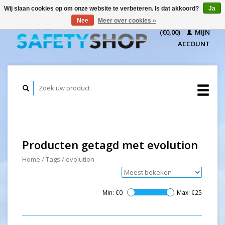
Wij slaan cookies op om onze website te verbeteren. Is dat akkoord?
Ja
WINKELWAGEN
Nee
Meer over cookies »
(€0,00)
MIJN
ACCOUNT
Producten getagd met evolution
Home
/
Tags
/
evolution
Min: €
0
Max: €
25