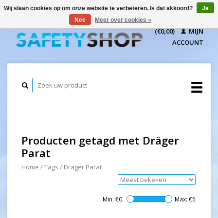
Wij slaan cookies op om onze website te verbeteren. Is dat akkoord?
Ja
WINKELWAGEN
Nee
Meer over cookies »
(€0,00)
MIJN
ACCOUNT
Producten getagd met Dräger
Parat
Home
/
Tags
/
Dräger Parat
Min: €
0
Max: €
5