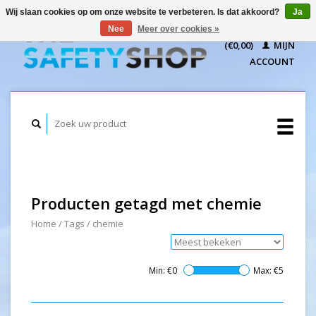
Wij slaan cookies op om onze website te verbeteren. Is dat akkoord?
Ja
WINKELWAGEN
Nee
Meer over cookies »
(€0,00)
MIJN
ACCOUNT
Producten getagd met chemie
Home
/
Tags
/
chemie
Min: €
0
Max: €
5