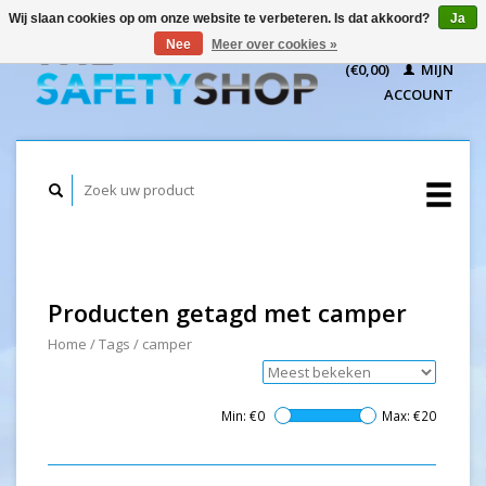
Wij slaan cookies op om onze website te verbeteren. Is dat akkoord?
Ja
WINKELWAGEN
Nee
Meer over cookies »
(€0,00)
MIJN
ACCOUNT
Producten getagd met camper
Home
/
Tags
/
camper
Min: €
0
Max: €
20