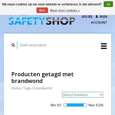
Wij slaan cookies op om onze website te verbeteren. Is dat akkoord?
Ja
WINKELWAGEN
Nee
Meer over cookies »
(€0,00)
MIJN
ACCOUNT
Producten getagd met
brandwond
Home
/
Tags
/
brandwond
Min: €
0
Max: €
200