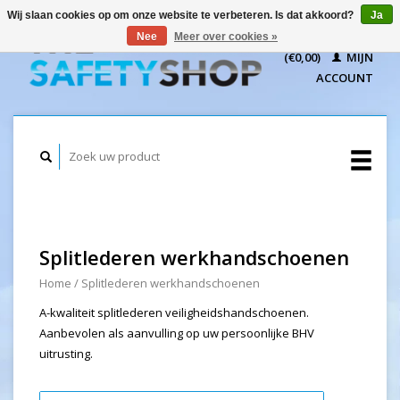
Wij slaan cookies op om onze website te verbeteren. Is dat akkoord?
Ja
WINKELWAGEN
Nee
Meer over cookies »
(€0,00)
MIJN
ACCOUNT
Splitlederen werkhandschoenen
Home
/
Splitlederen werkhandschoenen
A-kwaliteit splitlederen veiligheidshandschoenen.
Aanbevolen als aanvulling op uw persoonlijke BHV
uitrusting.