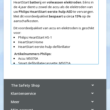
HeartStart
batterij
en
volwassen elektroden
. Eéns in
de 4 jaar dient u zowel de accu als de elektroden van
uw
Philips HeartStart eerste-hulp AED
te vervangen.
Met dit voordeelpakket
bespaart u circa 15%
op de
aanschafkosten.
Dit voordeelpakket van accu en elektroden is geschikt
voor:
Philips HeartStart HS-1
HeartStart Home
HeartStart eerste-hulp-defibrillator
Artikelnummers Philips:
Accu: M5070A
Smart defibrillatiecassette: M5071A
Let op:
de Philips elektroden zijn slechts 2 jaar
houdbaar dus zullen eerder al een keer vervangen
moeten worden
The Safety Shop
Klantenservice
Meer
Mijn account