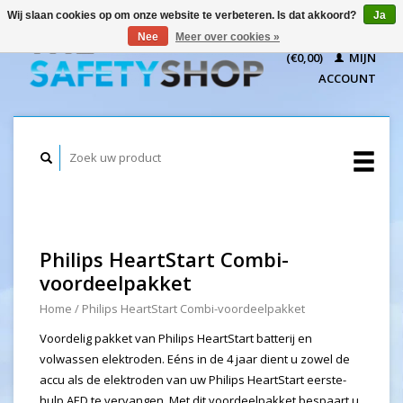
Wij slaan cookies op om onze website te verbeteren. Is dat akkoord?
Ja
WINKELWAGEN
Nee
Meer over cookies »
(€0,00)
MIJN
ACCOUNT
Philips HeartStart Combi-
voordeelpakket
Home
/
Philips HeartStart Combi-voordeelpakket
Voordelig pakket van Philips HeartStart batterij en
volwassen elektroden. Eéns in de 4 jaar dient u zowel de
accu als de elektroden van uw Philips HeartStart eerste-
hulp AED te vervangen. Met dit voordeelpakket bespaart u