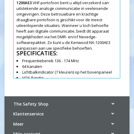
1200AE3
VHF-portofoon bent u altijd verzekerd van
uitstekende analoge communicatie in veeleisende
omgevingen. Deze betrouwbare en krachtige
draagbare portofoon is geschikt voor de meest
uiteenlopende situaties. Wanneer u toch behoefte
heeft aan digitale communicatie, biedt dit apparaat
mogelijkheden via het DMR- en/of Nexedge-
softwarepakket. Zo kunt u de Kenwood NX-1200AE3
aanpassen aan uw specifieke behoeften.
SPECIFICATIES:
Frequentiebereik 136 - 174 MHz
64 kanalen
Lichtbalkindicator (7 kleuren) op het bovenpaneel
VOX-functie
Stemaankondiging
Ingebouwde scrambler
QT / DQT, DTMF, 2-toon, 5-toon
2-pins connector voor audio accessoires
The Safety Shop
COMPLEET GELEVERD:
Kenwood NX-1200 AE3 VHF analoge portofoon
Klantenservice
KNB-45L Li-lon batterij
Meer
KRA-22M VHF antenne
KBH-10M Riemclip
Mijn account