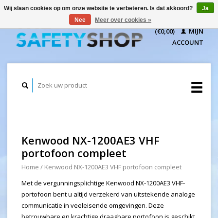
Wij slaan cookies op om onze website te verbeteren. Is dat akkoord?
Ja
WINKELWAGEN
Nee
Meer over cookies »
(€0,00)
MIJN
ACCOUNT
Kenwood NX-1200AE3 VHF
portofoon compleet
Home
/
Kenwood NX-1200AE3 VHF portofoon compleet
Met de vergunningsplichtige Kenwood NX-1200AE3 VHF-
portofoon bent u altijd verzekerd van uitstekende analoge
communicatie in veeleisende omgevingen. Deze
betrouwbare en krachtige draagbare portofoon is geschikt