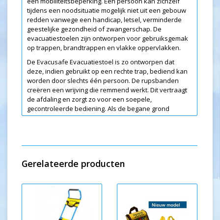
een mobiliteitsbeperking. Een persoon kan zichzelf
tijdens een noodsituatie mogelijk niet uit een gebouw
redden vanwege een handicap, letsel, verminderde
geestelijke gezondheid of zwangerschap. De
evacuatiestoelen zijn ontworpen voor gebruiksgemak
op trappen, brandtrappen en vlakke oppervlakken.
De Evacusafe Evacuatiestoel is zo ontworpen dat
deze, indien gebruikt op een rechte trap, bediend kan
worden door slechts één persoon. De rupsbanden
creëren een wrijving die remmend werkt. Dit vertraagt
de afdaling en zorgt zo voor een soepele,
gecontroleerde bediening. Als de begane grond
eenmaal is bereikt, kan de beugel worden ingeklapt en
kan de stoel als een tijdelijke rolstoel worden gebruikt.
Door de stevige, vlakke zitting en armleuningen kan de
evacué op een comfortabele wijze worden vervoerd.
Als de evacuatiestoel niet wordt gebruikt kunt u deze
Gerelateerde producten
eenvoudig inklappen en netjes ophangen met de
bijgeleverde haken. Het materiaal blijft schoon en klaar
voor gebruik dankzij de stevige, duurzame kunststof
hoes.
De Excel evacuatiestoel is de nieuwste versie. Dankzij
de stevige armleuningen en de veiligheidsriem voor