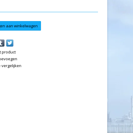
en aan winkelwagen
t product
 toevoegen
vergelijken