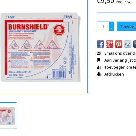
€9,50
Excl. btw
+
Toevoeg
-
Email ons over di
Aan verlanglijst
Toevoegen om te 
Afdrukken