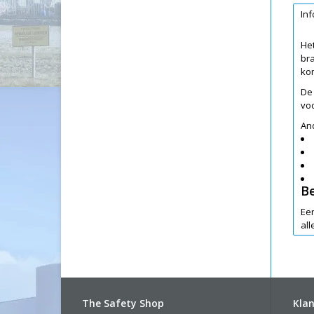
Inf
He
br
ko
De 
voo
An
B
Ee
all
wo
Raa
han
bij
The Safety Shop
Klan