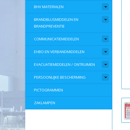
BHV MATERIALEN
BRANDBLUSMIDDELEN EN
BRANDPREVENTIE
COMMUNICATIEMIDDELEN
EHBO EN VERBANDMIDDELEN
EVACUATIEMIDDELEN / ONTRUIMEN
PERSOONLIJKE BESCHERMING
PICTOGRAMMEN
ZAKLAMPEN