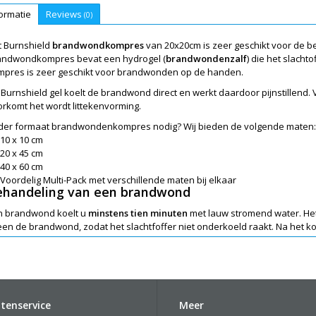
ormatie
Reviews
(0)
t Burnshield
brandwondkompres
van 20x20cm is zeer geschikt voor de 
andwondkompres bevat een hydrogel (
brandwondenzalf
) die het slacht
mpres is zeer geschikt voor brandwonden op de handen.
Burnshield gel koelt de brandwond direct en werkt daardoor pijnstillend.
rkomt het wordt littekenvorming.
der formaat brandwondenkompres nodig? Wij bieden de volgende maten:
10 x 10 cm
20 x 45 cm
40 x 60 cm
Voordelig Multi-Pack met verschillende maten bij elkaar
ehandeling van een brandwond
n brandwond koelt u
minstens tien minuten
met lauw stromend water. Het i
een de brandwond, zodat het slachtfoffer niet onderkoeld raakt. Na het 
rden gebruikt.
dpleeg een arts als zich blaren vormen, bij ernstige (of open) brandwon
den, voeten of geslachtsorganen. Raadpleeg ook direct een arts bij brand
 brand contact met rookontwikkeling of hete gassen heeft bestaan.
tenservice
Meer