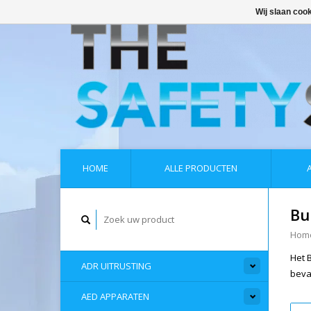
Wij slaan coo
HOME
ALLE PRODUCTEN
Bu
Hom
Het 
ADR UITRUSTING
beva
AED APPARATEN