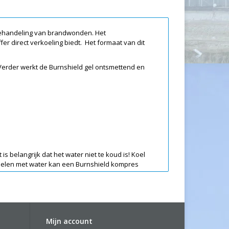
behandeling van brandwonden. Het
offer direct verkoeling biedt. Het formaat van dit
 Verder werkt de Burnshield gel ontsmettend en
s belangrijk dat het water niet te koud is! Koel
koelen met water kan een Burnshield kompres
den, brandwonden op het gezicht, gewrichten,
wonden door elektriciteit, chemische stoffen en als
Mijn account