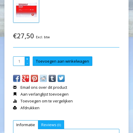
€27,50
Excl. btw
+
Toevoegen aan winkelwagen
-
Email ons over dit product
Aan verlanglijst toevoegen
Toevoegen om te vergelijken
Afdrukken
Informatie
Reviews
(0)