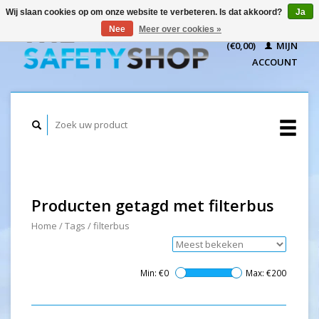
Wij slaan cookies op om onze website te verbeteren. Is dat akkoord?
Ja
WINKELWAGEN
Nee
Meer over cookies »
(€0,00)
MIJN
ACCOUNT
Producten getagd met filterbus
Home
/
Tags
/
filterbus
Min: €
0
Max: €
200