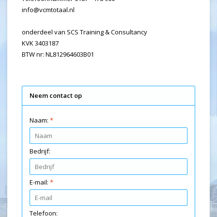
info@vcmtotaal.nl
onderdeel van SCS Training & Consultancy
KVK 3403187
BTW nr: NL812964603B01
Neem contact op
Naam:
*
Bedrijf:
E-mail:
*
Telefoon: