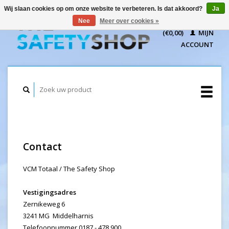
Wij slaan cookies op om onze website te verbeteren. Is dat akkoord?
Ja
WINKELWAGEN
Nee
Meer over cookies »
(€0,00)
MIJN
ACCOUNT
Contact
VCM Totaal / The Safety Shop
Vestigingsadres
Zernikeweg 6
3241 MG Middelharnis
Telefoonnummer 0187 - 478 900